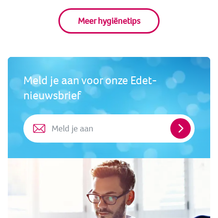
Meer hygiënetips
Meld je aan voor onze Edet-
nieuwsbrief
Meld
je
aan