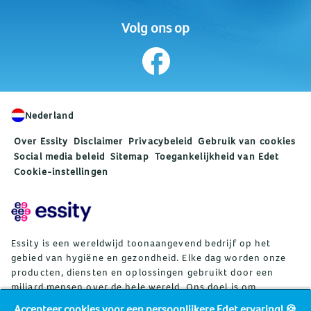
Volg ons op
Nederland
Over Essity
Disclaimer
Privacybeleid
Gebruik van cookies
Social media beleid
Sitemap
Toegankelijkheid van Edet
Cookie-instellingen
Essity is een wereldwijd toonaangevend bedrijf op het
gebied van hygiëne en gezondheid. Elke dag worden onze
producten, diensten en oplossingen gebruikt door een
miljard mensen over de hele wereld. Ons doel is om
barrières voor welzijn te doorbreken ten behoeve van
Accepteer cookies voor een persoonlijkere Edet ervaring! 🍪