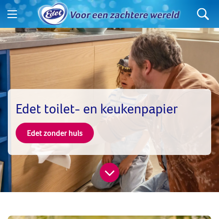
Edet toilet- en keukenpapier
Edet zonder huls