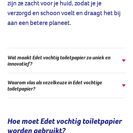
zijn ze zacht voor je huid, zodat je je
verzorgd en schoon voelt en draagt het bij
aan een betere planeet.
Wat maakt Edet vochtig toiletpapier zo uniek en
innovatief?
Het is ons eerste vochtige toiletpapier gemaakt van vlas.
Waarom vlas als vezelkeuze in Edet vochtige
Essity is het eerste bedrijf dat vochtig toiletpapier met
toiletpapier?
vlasvezels op de markt brengt in Duitsland, Oostenrijk,
Zwitserland en Nederland, en loopt voorop in de
Vlas is om vele redenen een goede keuze voor ons
zoektocht naar innovatieve technologieën voor betere en
vochtige toiletpapier. Vlas groeit snel en is regionaal
duurzamere hygiëneoplossingen.
verkrijgbaar. Bovendien zijn vlasvezels zacht, sterk en
Hoe moet Edet vochtig toiletpapier
doorspoelbaar, waardoor ze ideaal zijn voor gebruik in
worden gebruikt?
hoogwaardige tissueproducten zoals deze vochtige