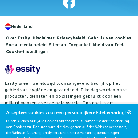
Nederland
Over Essity
Disclaimer
Privacybeleid
Gebruik van cookies
Social media beleid
Sitemap
Toegankelijkheid van Edet
Cookie-instellingen
Essity is een wereldwijd toonaangevend bedrijf op het
gebied van hygiëne en gezondheid. Elke dag worden onze
producten, diensten en oplossingen gebruikt door een
miljard mensen over de hele wereld. Ons doel is om
barrières voor welzijn te doorbreken ten behoeve van
Accepteer cookies voor een persoonlijkere Edet ervaring! 🍪
consumenten, patiënten, zorgverleners, klanten en de
Durch Klicken auf „Alle Cookies akzeptieren“ stimmen Sie der Speicherung
samenleving. De verkoop van de toonaangevende
von Cookies zu. Dadurch wird die Navigation auf der Website verbessert,
wereldwijde merken TENA en Tork en andere sterke merken
die Website-Nutzung analysiert und unsere Marketingbemühungen
zoals Actimove, Cutimed, JOBST, Knix, Leukoplast, Libero,