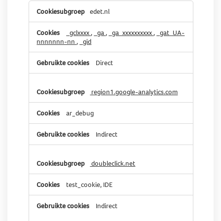
Prestatiecookies
edet.nl
_gclxxxx
,
_ga
,
_ga_xxxxxxxxxx
,
_gat_UA-
nnnnnnn-nn
,
_gid
Direct
region1.google-analytics.com
ar_debug
Indirect
doubleclick.net
test_cookie, IDE
Indirect