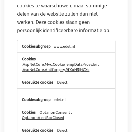
cookies te waarschuwen, maar sommige
delen van de website zullen dan niet
werken. Deze cookies slaan geen
persoonlijk identificeerbare informatie op.
Strikt
www.edet.nl
noodzakelijke
cookies
.AspNetCore.Mvc.CookieTempDataProvider
,
.AspNetCore.Antiforgery.9fXoN5jHCXs
Direct
edet.nl
OptanonConsent
,
OptanonAlertBoxClosed
Direct