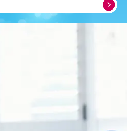
Meld
je
aan