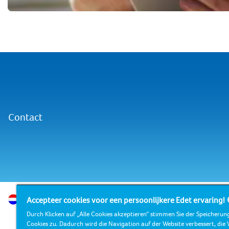
Contact
Nederland
Accepteer cookies voor een persoonlijkere Edet ervaring! 
Over Essi
Durch Klicken auf „Alle Cookies akzeptieren“ stimmen Sie der Speicherun
Cookies zu. Dadurch wird die Navigation auf der Website verbessert, die 
Essity is een wereldwijd toonaangevend