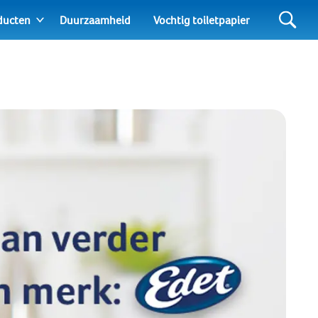
ducten
Duurzaamheid
Vochtig toiletpapier