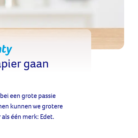
nty
apier gaan
bei een grote passie
amen kunnen we grotere
als één merk: Edet.