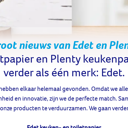
oot nieuws van Edet en Ple
etpapier en Plenty keukenp
verder als één merk: Edet.
, hebben elkaar helemaal gevonden. Omdat we alle
eid en innovatie, zijn we de perfecte match. S
onze producten te verduurzamen. We gaan verder 
Edet keuken- en toiletpapier