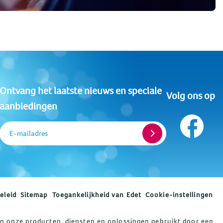
Ontvang het laatste nieuws en speciale
Volg ons op
aanbiedingen
E-mailadres
eleid
Sitemap
Toegankelijkheid van Edet
Cookie-instellingen
en onze producten, diensten en oplossingen gebruikt door een