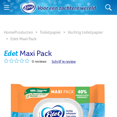
Home
Producten
Toiletpapier
Vochtig toiletpapier
Edet Maxi Pack
Edet
Maxi Pack
0 reviews
Schrijf je review