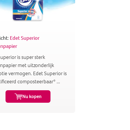
icht:
Edet Superior
npapier
uperior is super sterk
papier met uitzonderlijk
tie vermogen. Edet Superior is
ificeerd composteerbaar* ...
Nu kopen