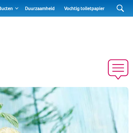
ducten
Duurzaamheid
Vochtig toiletpapier