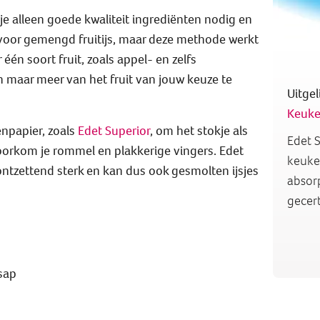
je alleen goede kwaliteit ingrediënten nodig en
s voor gemengd fruitijs, maar deze methode werkt
één soort fruit, zoals appel- en zelfs
n maar meer van het fruit van jouw keuze te
Uitgel
Keuke
npapier, zoals
Edet Superior
, om het stokje als
Edet S
 voorkom je rommel en plakkerige vingers. Edet
keuken
ontzettend sterk en kan dus ook gesmolten ijsjes
absorp
gecert
lsap