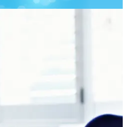
je
aan