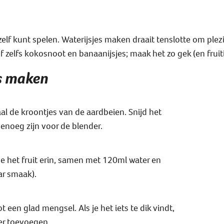
zelf kunt spelen. Waterijsjes maken draait tenslotte om ple
elfs kokosnoot en banaanijsjes; maak het zo gek (en fruitig)
es maken
haal de kroontjes van de aardbeien. Snijd het
 genoeg zijn voor de blender.
oe het fruit erin, samen met 120ml water en
ar smaak).
t een glad mengsel. Als je het iets te dik vindt,
er toevoegen.