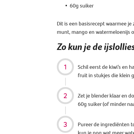
60g suiker
Dit is een basisrecept waarmee je 
munt, mango en watermeloenijs of z
Zo kun je de ijslolli
Schil eerst de kiwi’s en 
fruit in stukjes die klein
Zet je blender klaar en d
60g suiker (of minder na
Pureer de ingrediënten to
kun je nog wat meer wat