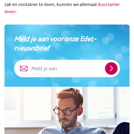
zak en container te doen, kunnen we allemaal
duurzamer
leven
.
Meld je aan voor onze Edet-
nieuwsbrief
Meld
je
aan