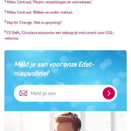
3
Milieu Centraal, 'Plastic verpakkingen en voorwerpen,'
4
Milieu Centraal, 'Blikken en ander metaal,
5
Day for Change, 'Wat is upcycling?'
6
CE Delft, 'Circulaire economie: een belangrijk instrument voor CO2-
reductie,'
Meld je aan voor onze Edet-
nieuwsbrief
Meld
je
aan