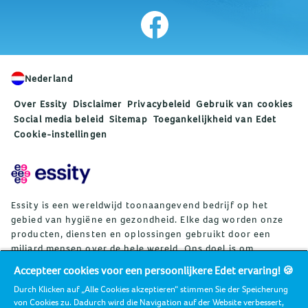
Nederland
Over Essity
Disclaimer
Privacybeleid
Gebruik van cookies
Social media beleid
Sitemap
Toegankelijkheid van Edet
Cookie-instellingen
Essity is een wereldwijd toonaangevend bedrijf op het
gebied van hygiëne en gezondheid. Elke dag worden onze
producten, diensten en oplossingen gebruikt door een
miljard mensen over de hele wereld. Ons doel is om
barrières voor welzijn te doorbreken ten behoeve van
Accepteer cookies voor een persoonlijkere Edet ervaring! 🍪
consumenten, patiënten, zorgverleners, klanten en de
Durch Klicken auf „Alle Cookies akzeptieren“ stimmen Sie der Speicherung
samenleving. De verkoop van de toonaangevende
von Cookies zu. Dadurch wird die Navigation auf der Website verbessert,
wereldwijde merken TENA en Tork en andere sterke merken