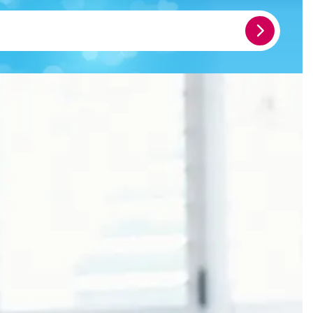
Meld
je
aan