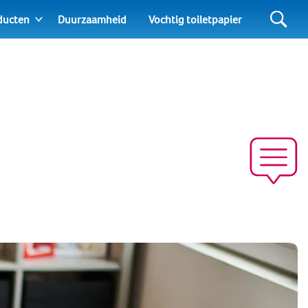
ducten
Duurzaamheid
Vochtig toiletpapier