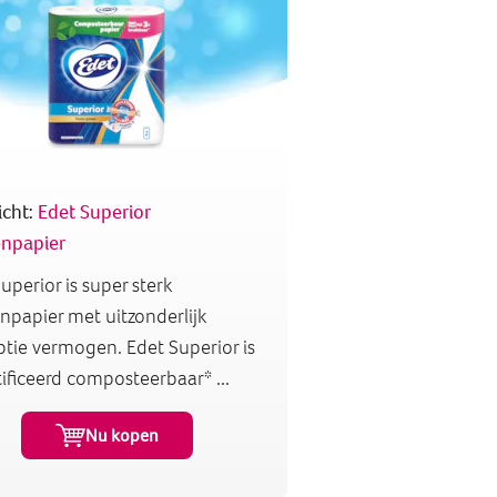
icht:
Edet Superior
npapier
uperior is super sterk
papier met uitzonderlijk
tie vermogen. Edet Superior is
ificeerd composteerbaar* ...
Nu kopen