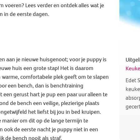
m voeren? Lees verder en ontdek alles wat je
n in de eerste dagen.
nen aan je nieuwe huisgenoot; voor je puppy is
Uitgel
ieuwe huis een grote stap! Het is daarom
Keuke
n warme, comfortabele plek geeft om te slapen
Edet S
oor een bench, dan is benchtraining
keuken
 een gerust hart je pup een paar uur alleen te
absorp
hond de bench een veilige, plezierige plaats
gecert
ngetwijfeld het liefst bij jou in bed kruipen.
e manier om dit op de lange termijn te
 ook de eerste nacht je puppy niet in een
k de bench nooit als straf.