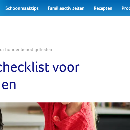
Schoonmaaktips
Familieactiviteiten
Recepten
Pro
 voor hondenbenodigdheden
hecklist voor
den