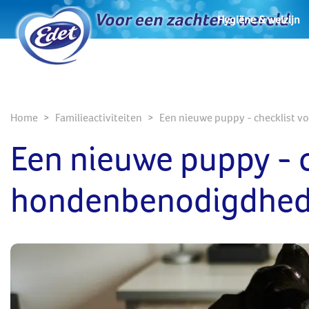
Hygiëne & welzijn
Home
Familieactiviteiten
Een nieuwe puppy - checklist
Een nieuwe puppy - c
hondenbenodigdhe