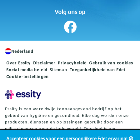
Volg ons op
Nederland
Over Essity
Disclaimer
Privacybeleid
Gebruik van cookies
Social media beleid
Sitemap
Toegankelijkheid van Edet
Cookie-instellingen
Essity is een wereldwijd toonaangevend bedrijf op het
gebied van hygiëne en gezondheid. Elke dag worden onze
producten, diensten en oplossingen gebruikt door een
miljard mensen over de hele wereld. Ons doel is om
barrières voor welzijn te doorbreken ten behoeve van
Accepteer cookies voor een persoonlijkere Edet ervaring! 🍪